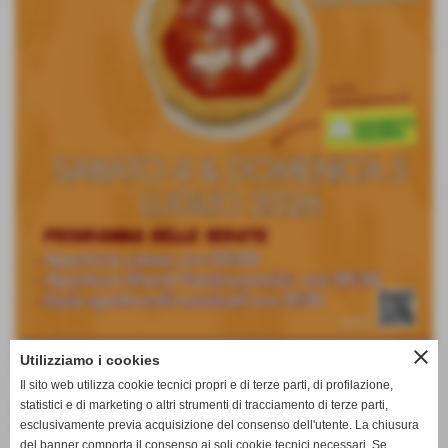
close
Non è estate senza Pizziddo Santarsenese 🤩
Utilizziamo i cookies
Sabato 4 & Domenica 5 Luglio 2026! 🌾
Il sito web utilizza cookie tecnici propri e di terze parti, di profilazione,
statistici e di marketing o altri strumenti di tracciamento di terze parti,
Per il quarto anno consecutivo vi aspettiamo Affamatissimi
esclusivamente previa acquisizione del consenso dell'utente. La chiusura
con tante novità e le certezze sempre! 😉
del banner comporta il consenso ai soli cookie tecnici necessari. Se